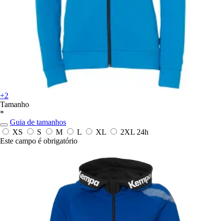
+2
Tamanho
*
Guia de tamanhos
XS
S
M
L
XL
2XL
24h
Este campo é obrigatório