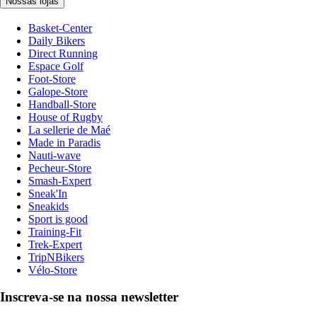
Nossas lojas
Basket-Center
Daily Bikers
Direct Running
Espace Golf
Foot-Store
Galope-Store
Handball-Store
House of Rugby
La sellerie de Maé
Made in Paradis
Nauti-wave
Pecheur-Store
Smash-Expert
Sneak'In
Sneakids
Sport is good
Training-Fit
Trek-Expert
TripNBikers
Vélo-Store
Inscreva-se na nossa newsletter