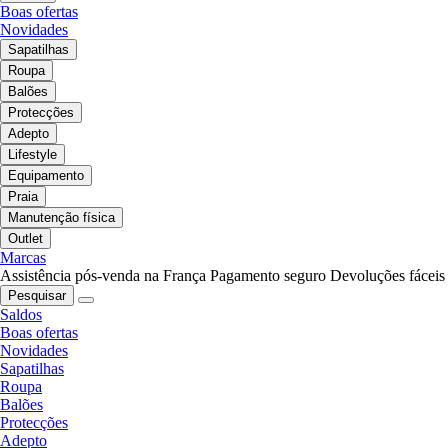
Boas ofertas
Novidades
Sapatilhas
Roupa
Balões
Protecções
Adepto
Lifestyle
Equipamento
Praia
Manutenção física
Outlet
Marcas
Assistência pós-venda na França
Pagamento seguro
Devoluções fáceis
Pesquisar
Saldos
Boas ofertas
Novidades
Sapatilhas
Roupa
Balões
Protecções
Adepto