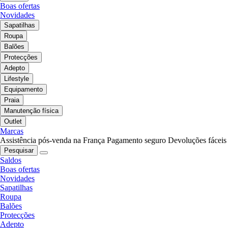
Boas ofertas
Novidades
Sapatilhas
Roupa
Balões
Protecções
Adepto
Lifestyle
Equipamento
Praia
Manutenção física
Outlet
Marcas
Assistência pós-venda na França
Pagamento seguro
Devoluções fáceis
Pesquisar
Saldos
Boas ofertas
Novidades
Sapatilhas
Roupa
Balões
Protecções
Adepto