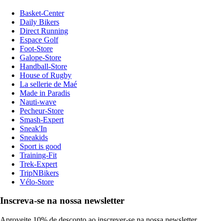
Basket-Center
Daily Bikers
Direct Running
Espace Golf
Foot-Store
Galope-Store
Handball-Store
House of Rugby
La sellerie de Maé
Made in Paradis
Nauti-wave
Pecheur-Store
Smash-Expert
Sneak'In
Sneakids
Sport is good
Training-Fit
Trek-Expert
TripNBikers
Vélo-Store
Inscreva-se na nossa newsletter
Aproveite 10% de desconto ao inscrever-se na nossa newsletter