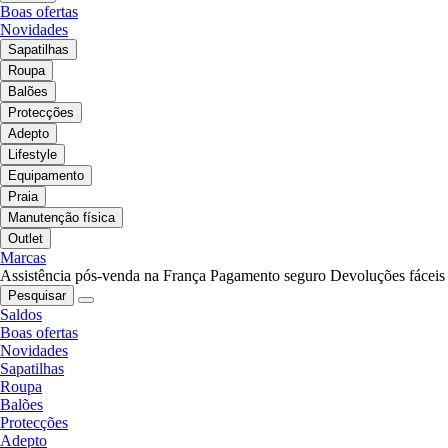
Boas ofertas
Novidades
Sapatilhas
Roupa
Balões
Protecções
Adepto
Lifestyle
Equipamento
Praia
Manutenção física
Outlet
Marcas
Assistência pós-venda na França
Pagamento seguro
Devoluções fáceis
Pesquisar
Saldos
Boas ofertas
Novidades
Sapatilhas
Roupa
Balões
Protecções
Adepto