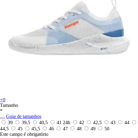
+0
Tamanho
*
Guia de tamanhos
39
39,5
40,5
41
24h
42
42,5
43
44
44,5
45
45,5
46
47
48
49
50
Este campo é obrigatório