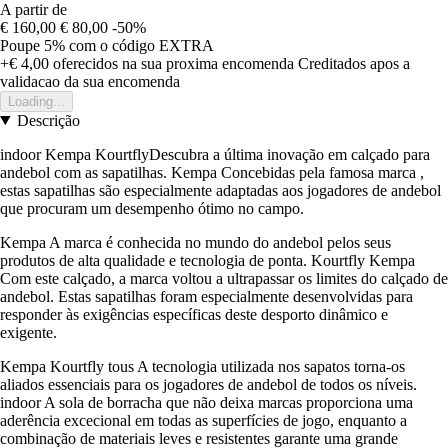
A partir de
€ 160,00
€ 80,00
-50%
Poupe 5%
com o código
EXTRA
+€ 4,00
oferecidos na sua proxima encomenda
Creditados apos a
validacao da sua encomenda
Loading...
Descrição
indoor Kempa KourtflyDescubra a última inovação em calçado para
andebol com as sapatilhas. Kempa Concebidas pela famosa marca ,
estas sapatilhas são especialmente adaptadas aos jogadores de andebol
que procuram um desempenho ótimo no campo.
Kempa A marca é conhecida no mundo do andebol pelos seus
produtos de alta qualidade e tecnologia de ponta. Kourtfly Kempa
Com este calçado, a marca voltou a ultrapassar os limites do calçado de
andebol. Estas sapatilhas foram especialmente desenvolvidas para
responder às exigências específicas deste desporto dinâmico e
exigente.
Kempa Kourtfly tous A tecnologia utilizada nos sapatos torna-os
aliados essenciais para os jogadores de andebol de todos os níveis.
indoor A sola de borracha que não deixa marcas proporciona uma
aderência excecional em todas as superfícies de jogo, enquanto a
combinação de materiais leves e resistentes garante uma grande