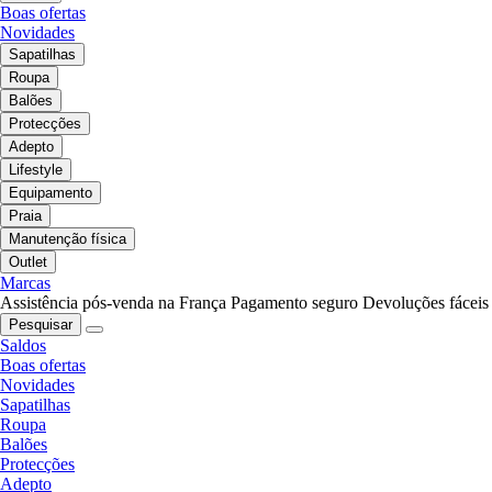
Boas ofertas
Novidades
Sapatilhas
Roupa
Balões
Protecções
Adepto
Lifestyle
Equipamento
Praia
Manutenção física
Outlet
Marcas
Assistência pós-venda na França
Pagamento seguro
Devoluções fáceis
Pesquisar
Saldos
Boas ofertas
Novidades
Sapatilhas
Roupa
Balões
Protecções
Adepto