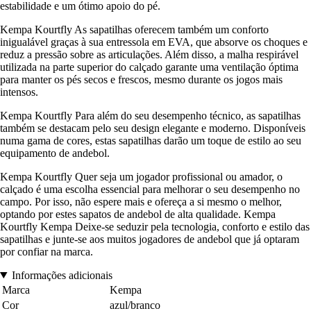
estabilidade e um ótimo apoio do pé.
Kempa Kourtfly As sapatilhas oferecem também um conforto
inigualável graças à sua entressola em EVA, que absorve os choques e
reduz a pressão sobre as articulações. Além disso, a malha respirável
utilizada na parte superior do calçado garante uma ventilação óptima
para manter os pés secos e frescos, mesmo durante os jogos mais
intensos.
Kempa Kourtfly Para além do seu desempenho técnico, as sapatilhas
também se destacam pelo seu design elegante e moderno. Disponíveis
numa gama de cores, estas sapatilhas darão um toque de estilo ao seu
equipamento de andebol.
Kempa Kourtfly Quer seja um jogador profissional ou amador, o
calçado é uma escolha essencial para melhorar o seu desempenho no
campo. Por isso, não espere mais e ofereça a si mesmo o melhor,
optando por estes sapatos de andebol de alta qualidade. Kempa
Kourtfly Kempa Deixe-se seduzir pela tecnologia, conforto e estilo das
sapatilhas e junte-se aos muitos jogadores de andebol que já optaram
por confiar na marca.
Informações adicionais
Marca
Kempa
Cor
azul/branco