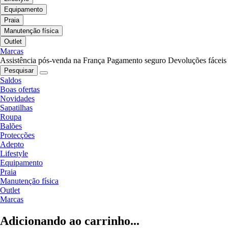
Equipamento
Praia
Manutenção física
Outlet
Marcas
Assistência pós-venda na França
Pagamento seguro
Devoluções fáceis
Pesquisar
Saldos
Boas ofertas
Novidades
Sapatilhas
Roupa
Balões
Protecções
Adepto
Lifestyle
Equipamento
Praia
Manutenção física
Outlet
Marcas
Adicionando ao carrinho...