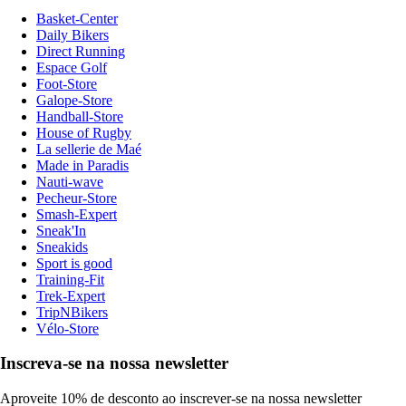
Basket-Center
Daily Bikers
Direct Running
Espace Golf
Foot-Store
Galope-Store
Handball-Store
House of Rugby
La sellerie de Maé
Made in Paradis
Nauti-wave
Pecheur-Store
Smash-Expert
Sneak'In
Sneakids
Sport is good
Training-Fit
Trek-Expert
TripNBikers
Vélo-Store
Inscreva-se na nossa newsletter
Aproveite 10% de desconto ao inscrever-se na nossa newsletter