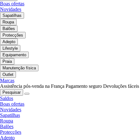
Boas ofertas
Novidades
Sapatilhas
Roupa
Balões
Protecções
Adepto
Lifestyle
Equipamento
Praia
Manutenção física
Outlet
Marcas
Assistência pós-venda na França
Pagamento seguro
Devoluções fáceis
Pesquisar
Saldos
Boas ofertas
Novidades
Sapatilhas
Roupa
Balões
Protecções
Adepto