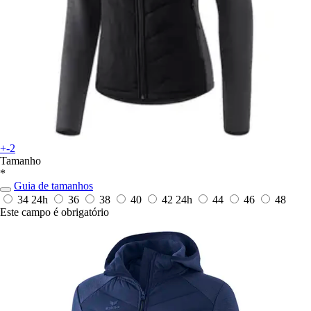
+-2
Tamanho
*
Guia de tamanhos
34
24h
36
38
40
42
24h
44
46
48
Este campo é obrigatório