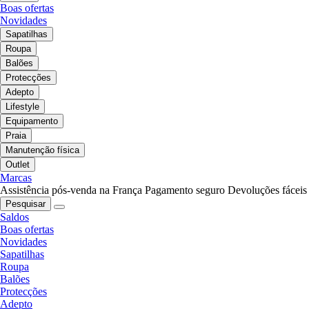
Boas ofertas
Novidades
Sapatilhas
Roupa
Balões
Protecções
Adepto
Lifestyle
Equipamento
Praia
Manutenção física
Outlet
Marcas
Assistência pós-venda na França
Pagamento seguro
Devoluções fáceis
Pesquisar
Saldos
Boas ofertas
Novidades
Sapatilhas
Roupa
Balões
Protecções
Adepto