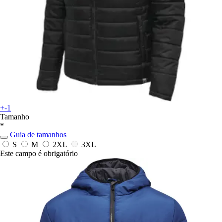
+-1
Tamanho
*
Guia de tamanhos
S
M
2XL
3XL
Este campo é obrigatório