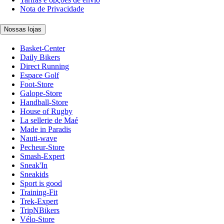
Nota de Privacidade
Nossas lojas
Basket-Center
Daily Bikers
Direct Running
Espace Golf
Foot-Store
Galope-Store
Handball-Store
House of Rugby
La sellerie de Maé
Made in Paradis
Nauti-wave
Pecheur-Store
Smash-Expert
Sneak'In
Sneakids
Sport is good
Training-Fit
Trek-Expert
TripNBikers
Vélo-Store