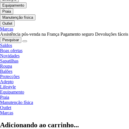
Equipamento
Praia
Manutenção física
Outlet
Marcas
Assistência pós-venda na França
Pagamento seguro
Devoluções fáceis
Pesquisar
Saldos
Boas ofertas
Novidades
Sapatilhas
Roupa
Balões
Protecções
Adepto
Lifestyle
Equipamento
Praia
Manutenção física
Outlet
Marcas
Adicionando ao carrinho...