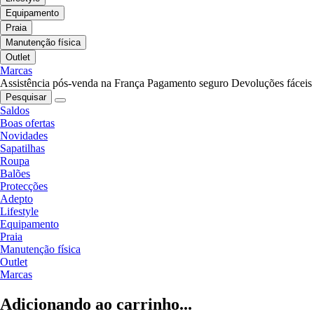
Equipamento
Praia
Manutenção física
Outlet
Marcas
Assistência pós-venda na França
Pagamento seguro
Devoluções fáceis
Pesquisar
Saldos
Boas ofertas
Novidades
Sapatilhas
Roupa
Balões
Protecções
Adepto
Lifestyle
Equipamento
Praia
Manutenção física
Outlet
Marcas
Adicionando ao carrinho...