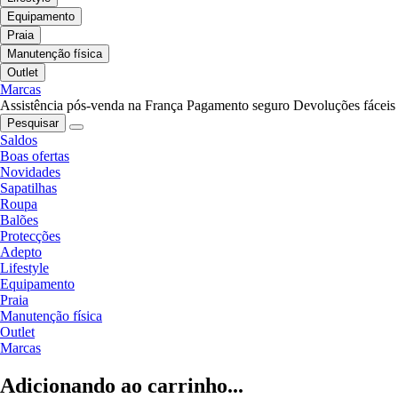
Equipamento
Praia
Manutenção física
Outlet
Marcas
Assistência pós-venda na França
Pagamento seguro
Devoluções fáceis
Pesquisar
Saldos
Boas ofertas
Novidades
Sapatilhas
Roupa
Balões
Protecções
Adepto
Lifestyle
Equipamento
Praia
Manutenção física
Outlet
Marcas
Adicionando ao carrinho...