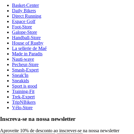
Basket-Center
Daily Bikers
Direct Running
Espace Golf
Foot-Store
Galope-Store
Handball-Store
House of Rugby
La sellerie de Maé
Made in Paradis
Nauti-wave
Pecheur-Store
Smash-Expert
Sneak'In
Sneakids
Sport is good
Training-Fit
Trek-Expert
TripNBikers
Vélo-Store
Inscreva-se na nossa newsletter
Aproveite 10% de desconto ao inscrever-se na nossa newsletter