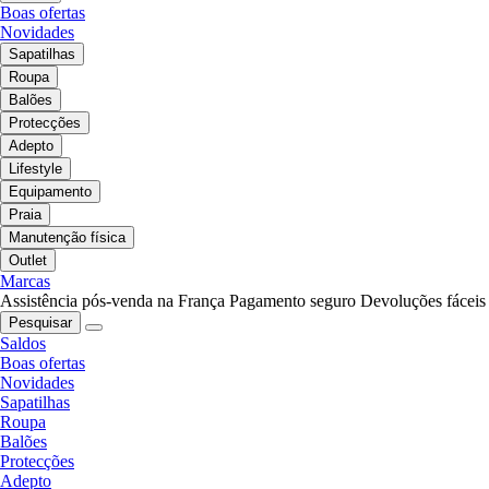
Boas ofertas
Novidades
Sapatilhas
Roupa
Balões
Protecções
Adepto
Lifestyle
Equipamento
Praia
Manutenção física
Outlet
Marcas
Assistência pós-venda na França
Pagamento seguro
Devoluções fáceis
Pesquisar
Saldos
Boas ofertas
Novidades
Sapatilhas
Roupa
Balões
Protecções
Adepto