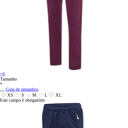
+0
Tamanho
*
Guia de tamanhos
XS
S
M
L
XL
Este campo é obrigatório