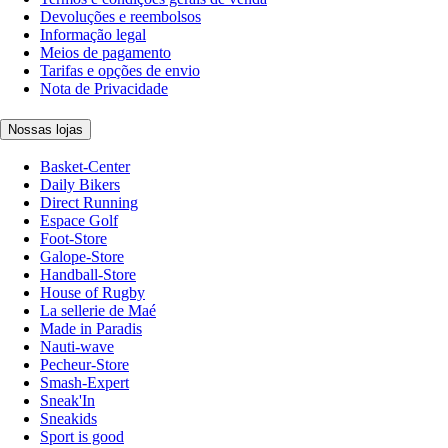
Devoluções e reembolsos
Informação legal
Meios de pagamento
Tarifas e opções de envio
Nota de Privacidade
Nossas lojas
Basket-Center
Daily Bikers
Direct Running
Espace Golf
Foot-Store
Galope-Store
Handball-Store
House of Rugby
La sellerie de Maé
Made in Paradis
Nauti-wave
Pecheur-Store
Smash-Expert
Sneak'In
Sneakids
Sport is good