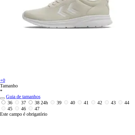
+0
Tamanho
*
Guia de tamanhos
36
37
38
24h
39
40
41
42
43
44
45
46
47
Este campo é obrigatório