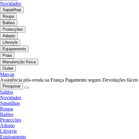
Novidades
Sapatilhas
Roupa
Balões
Protecções
Adepto
Lifestyle
Equipamento
Praia
Manutenção física
Outlet
Marcas
Assistência pós-venda na França
Pagamento seguro
Devoluções fáceis
Pesquisar
Saldos
Novidades
Sapatilhas
Roupa
Balões
Protecções
Adepto
Lifestyle
Equipamento