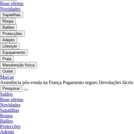
Boas ofertas
Novidades
Sapatilhas
Roupa
Balões
Protecções
Adepto
Lifestyle
Equipamento
Praia
Manutenção física
Outlet
Marcas
Assistência pós-venda na França
Pagamento seguro
Devoluções fáceis
Pesquisar
Saldos
Boas ofertas
Novidades
Sapatilhas
Roupa
Balões
Protecções
Adepto