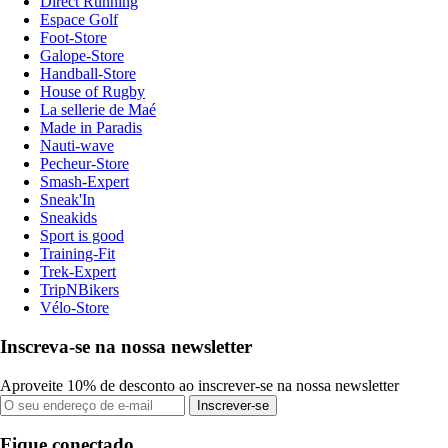
Direct Running
Espace Golf
Foot-Store
Galope-Store
Handball-Store
House of Rugby
La sellerie de Maé
Made in Paradis
Nauti-wave
Pecheur-Store
Smash-Expert
Sneak'In
Sneakids
Sport is good
Training-Fit
Trek-Expert
TripNBikers
Vélo-Store
Inscreva-se na nossa newsletter
Aproveite 10% de desconto ao inscrever-se na nossa newsletter
Inscrever-se
Fique conectado