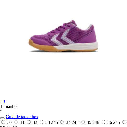
+0
Tamanho
*
Guia de tamanhos
30
31
32
33
24h
34
24h
35
24h
36
24h