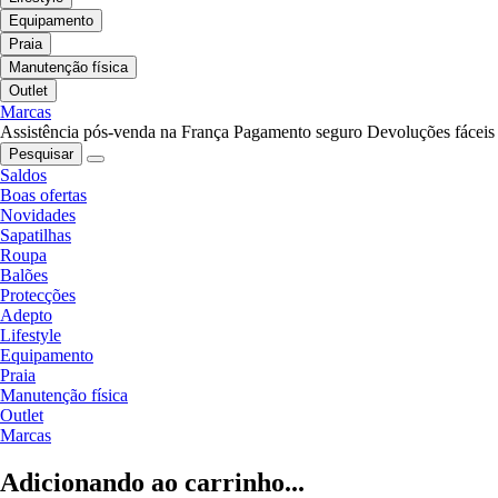
Equipamento
Praia
Manutenção física
Outlet
Marcas
Assistência pós-venda na França
Pagamento seguro
Devoluções fáceis
Pesquisar
Saldos
Boas ofertas
Novidades
Sapatilhas
Roupa
Balões
Protecções
Adepto
Lifestyle
Equipamento
Praia
Manutenção física
Outlet
Marcas
Adicionando ao carrinho...