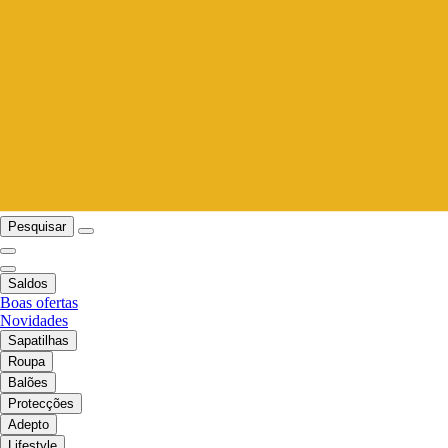
Pesquisar
Saldos
Boas ofertas
Novidades
Sapatilhas
Roupa
Balões
Protecções
Adepto
Lifestyle