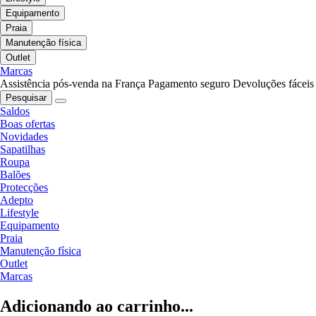
Equipamento
Praia
Manutenção física
Outlet
Marcas
Assistência pós-venda na França
Pagamento seguro
Devoluções fáceis
Pesquisar
Saldos
Boas ofertas
Novidades
Sapatilhas
Roupa
Balões
Protecções
Adepto
Lifestyle
Equipamento
Praia
Manutenção física
Outlet
Marcas
Adicionando ao carrinho...