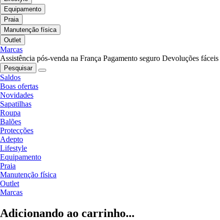
Equipamento
Praia
Manutenção física
Outlet
Marcas
Assistência pós-venda na França
Pagamento seguro
Devoluções fáceis
Pesquisar
Saldos
Boas ofertas
Novidades
Sapatilhas
Roupa
Balões
Protecções
Adepto
Lifestyle
Equipamento
Praia
Manutenção física
Outlet
Marcas
Adicionando ao carrinho...