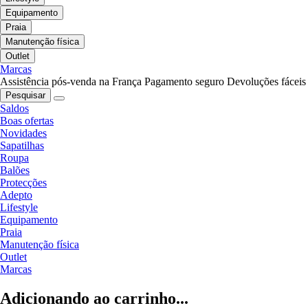
Equipamento
Praia
Manutenção física
Outlet
Marcas
Assistência pós-venda na França
Pagamento seguro
Devoluções fáceis
Pesquisar
Saldos
Boas ofertas
Novidades
Sapatilhas
Roupa
Balões
Protecções
Adepto
Lifestyle
Equipamento
Praia
Manutenção física
Outlet
Marcas
Adicionando ao carrinho...