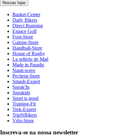
Nossas lojas
Basket-Center
Daily Bikers
Direct Running
Espace Golf
Foot-Store
Galope-Store
Handball-Store
House of Rugby
La sellerie de Maé
Made in Paradis
Nauti-wave
Pecheur-Store
Smash-Expert
Sneak'In
Sneakids
Sport is good
Training-Fit
Trek-Expert
TripNBikers
Vélo-Store
Inscreva-se na nossa newsletter