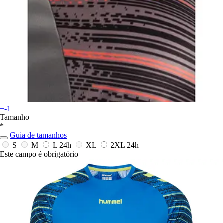
+-1
Tamanho
*
Guia de tamanhos
S
M
L
24h
XL
2XL
24h
Este campo é obrigatório