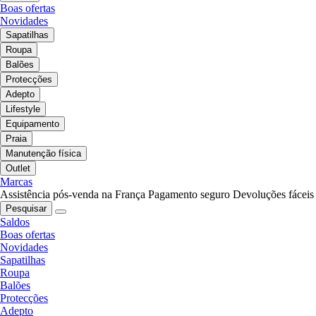
Boas ofertas
Novidades
Sapatilhas
Roupa
Balões
Protecções
Adepto
Lifestyle
Equipamento
Praia
Manutenção física
Outlet
Marcas
Assistência pós-venda na França
Pagamento seguro
Devoluções fáceis
Pesquisar
Saldos
Boas ofertas
Novidades
Sapatilhas
Roupa
Balões
Protecções
Adepto