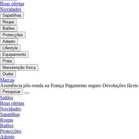
Boas ofertas
Novidades
Sapatilhas
Roupa
Balões
Protecções
Adepto
Lifestyle
Equipamento
Praia
Manutenção física
Outlet
Marcas
Assistência pós-venda na França
Pagamento seguro
Devoluções fáceis
Pesquisar
Saldos
Boas ofertas
Novidades
Sapatilhas
Roupa
Balões
Protecções
Adepto