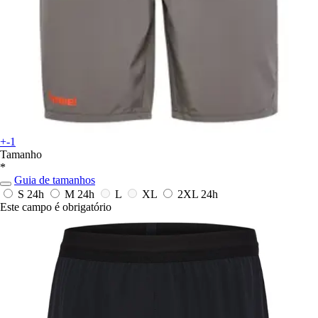
+-1
Tamanho
*
Guia de tamanhos
S
24h
M
24h
L
XL
2XL
24h
Este campo é obrigatório