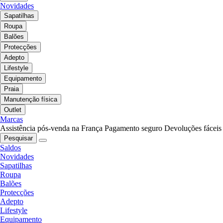
Novidades
Sapatilhas
Roupa
Balões
Protecções
Adepto
Lifestyle
Equipamento
Praia
Manutenção física
Outlet
Marcas
Assistência pós-venda na França
Pagamento seguro
Devoluções fáceis
Pesquisar
Saldos
Novidades
Sapatilhas
Roupa
Balões
Protecções
Adepto
Lifestyle
Equipamento