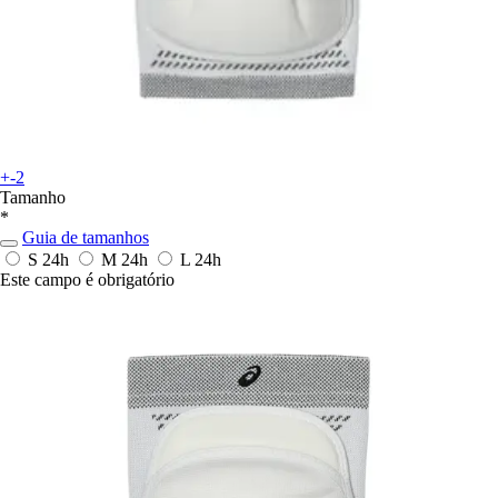
+-2
Tamanho
*
Guia de tamanhos
S
24h
M
24h
L
24h
Este campo é obrigatório