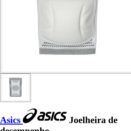
Asics
Joelheira de
desempenho