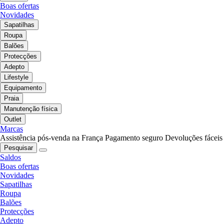
Boas ofertas
Novidades
Sapatilhas
Roupa
Balões
Protecções
Adepto
Lifestyle
Equipamento
Praia
Manutenção física
Outlet
Marcas
Assistência pós-venda na França
Pagamento seguro
Devoluções fáceis
Pesquisar
Saldos
Boas ofertas
Novidades
Sapatilhas
Roupa
Balões
Protecções
Adepto