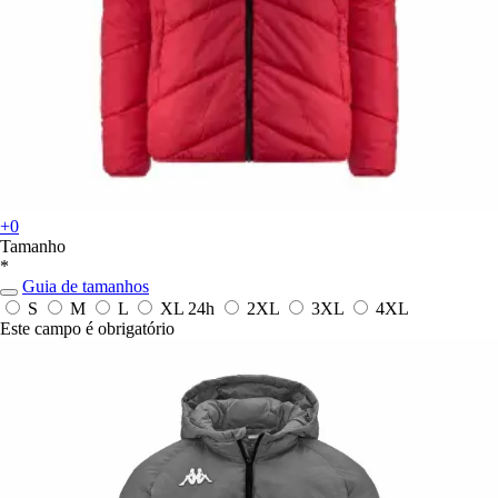
+0
Tamanho
*
Guia de tamanhos
S
M
L
XL
24h
2XL
3XL
4XL
Este campo é obrigatório