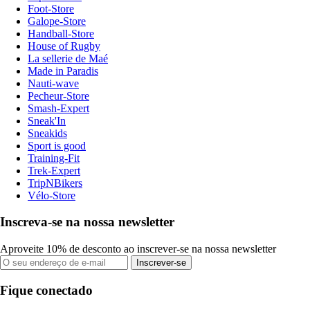
Foot-Store
Galope-Store
Handball-Store
House of Rugby
La sellerie de Maé
Made in Paradis
Nauti-wave
Pecheur-Store
Smash-Expert
Sneak'In
Sneakids
Sport is good
Training-Fit
Trek-Expert
TripNBikers
Vélo-Store
Inscreva-se na nossa newsletter
Aproveite 10% de desconto ao inscrever-se na nossa newsletter
Inscrever-se
Fique conectado