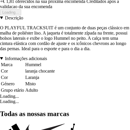
+€ 1,81
oferecidos na sua proxima encomenda
Creditados apos a
validacao da sua encomenda
Loading...
Descrição
O PLAYFUL TRACKSUIT é um conjunto de duas peças clássico em
malha de poliéster liso. A jaqueta é totalmente zípada na frente, possui
bolsos laterais e exibe o logo Hummel no peito. A calça tem uma
cintura elástica com cordão de ajuste e os icônicos chevrons ao longo
das pernas. Ideal para o esporte e para o dia a dia.
Informações adicionais
Marca
Hummel
Cor
laranja chocante
Cor
Laranja
Género
Misto
Grupo etário
Adulto
Loading...
Loading...
Todas as nossas marcas