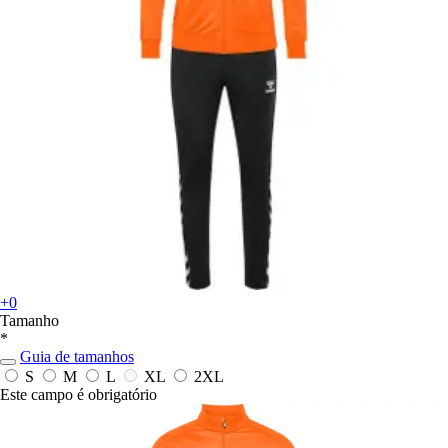
+0
Tamanho
*
Guia de tamanhos
S
M
L
XL
2XL
Este campo é obrigatório