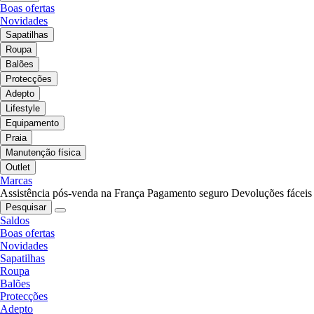
Boas ofertas
Novidades
Sapatilhas
Roupa
Balões
Protecções
Adepto
Lifestyle
Equipamento
Praia
Manutenção física
Outlet
Marcas
Assistência pós-venda na França
Pagamento seguro
Devoluções fáceis
Pesquisar
Saldos
Boas ofertas
Novidades
Sapatilhas
Roupa
Balões
Protecções
Adepto