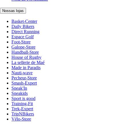
Nossas lojas
Basket-Center
Daily Bikers
Direct Running
Espace Golf
Foot-Store
Galope-Store
Handball-Store
House of Rugby
La sellerie de Maé
Made in Paradis
Nauti-wave
Pecheur-Store
Smash-Expert
Sneak'In
Sneakids
Sport is good
Training-Fit
Trek-Expert
TripNBikers
Vélo-Store