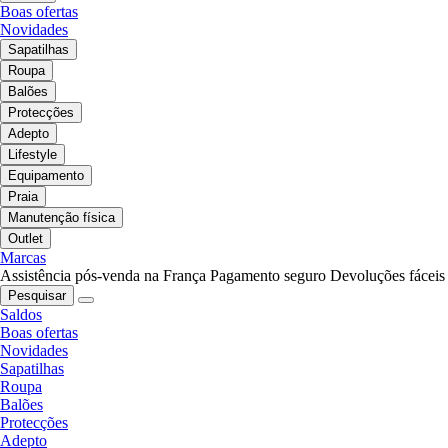
Boas ofertas
Novidades
Sapatilhas
Roupa
Balões
Protecções
Adepto
Lifestyle
Equipamento
Praia
Manutenção física
Outlet
Marcas
Assistência pós-venda na França
Pagamento seguro
Devoluções fáceis
Pesquisar
Saldos
Boas ofertas
Novidades
Sapatilhas
Roupa
Balões
Protecções
Adepto