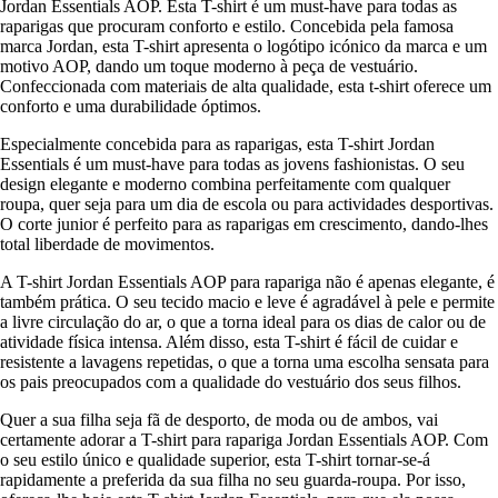
Jordan Essentials AOP. Esta T-shirt é um must-have para todas as
raparigas que procuram conforto e estilo. Concebida pela famosa
marca Jordan, esta T-shirt apresenta o logótipo icónico da marca e um
motivo AOP, dando um toque moderno à peça de vestuário.
Confeccionada com materiais de alta qualidade, esta t-shirt oferece um
conforto e uma durabilidade óptimos.
Especialmente concebida para as raparigas, esta T-shirt Jordan
Essentials é um must-have para todas as jovens fashionistas. O seu
design elegante e moderno combina perfeitamente com qualquer
roupa, quer seja para um dia de escola ou para actividades desportivas.
O corte junior é perfeito para as raparigas em crescimento, dando-lhes
total liberdade de movimentos.
A T-shirt Jordan Essentials AOP para rapariga não é apenas elegante, é
também prática. O seu tecido macio e leve é agradável à pele e permite
a livre circulação do ar, o que a torna ideal para os dias de calor ou de
atividade física intensa. Além disso, esta T-shirt é fácil de cuidar e
resistente a lavagens repetidas, o que a torna uma escolha sensata para
os pais preocupados com a qualidade do vestuário dos seus filhos.
Quer a sua filha seja fã de desporto, de moda ou de ambos, vai
certamente adorar a T-shirt para rapariga Jordan Essentials AOP. Com
o seu estilo único e qualidade superior, esta T-shirt tornar-se-á
rapidamente a preferida da sua filha no seu guarda-roupa. Por isso,