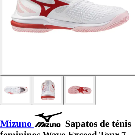
Mizuno
Sapatos de ténis
femininos Wave Exceed Tour 7