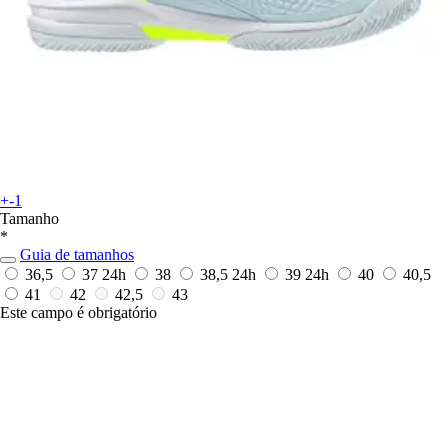
+-1
Tamanho
*
Guia de tamanhos
36,5
37
24h
38
38,5
24h
39
24h
40
40,5
41
42
42,5
43
Este campo é obrigatório