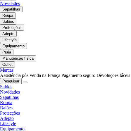
Novidades
Sapatilhas
Roupa
Balões
Protecções
Adepto
Lifestyle
Equipamento
Praia
Manutenção física
Outlet
Marcas
Assistência pós-venda na França
Pagamento seguro
Devoluções fáceis
Pesquisar
Saldos
Novidades
Sapatilhas
Roupa
Balões
Protecções
Adepto
Lifestyle
Equipamento