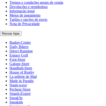
Termos e condições gerais de venda
Devoluções e reembolsos
Informação legal
Meios de pagamento
Tarifas e opções de envio
Nota de Privacidade
Nossas lojas
Basket-Center
Daily Bikers
Direct Running
Espace Golf
Foot-Store
Galope-Store
Handball-Store
House of Rugby
La sellerie de Maé
Made in Paradis
Nauti-wave
Pecheur-Store
Smash-Expert
Sneak'In
Sneakids