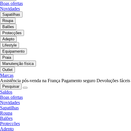
Boas ofertas
Novidades
Sapatilhas
Roupa
Balões
Protecções
Adepto
Lifestyle
Equipamento
Praia
Manutenção física
Outlet
Marcas
Assistência pós-venda na França
Pagamento seguro
Devoluções fáceis
Pesquisar
Saldos
Boas ofertas
Novidades
Sapatilhas
Roupa
Balões
Protecções
Adepto