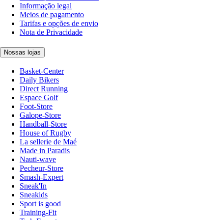
Informação legal
Meios de pagamento
Tarifas e opções de envio
Nota de Privacidade
Nossas lojas
Basket-Center
Daily Bikers
Direct Running
Espace Golf
Foot-Store
Galope-Store
Handball-Store
House of Rugby
La sellerie de Maé
Made in Paradis
Nauti-wave
Pecheur-Store
Smash-Expert
Sneak'In
Sneakids
Sport is good
Training-Fit