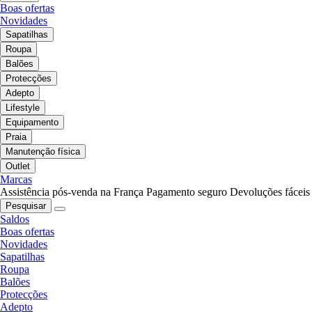
Boas ofertas
Novidades
Sapatilhas
Roupa
Balões
Protecções
Adepto
Lifestyle
Equipamento
Praia
Manutenção física
Outlet
Marcas
Assistência pós-venda na França
Pagamento seguro
Devoluções fáceis
Pesquisar
Saldos
Boas ofertas
Novidades
Sapatilhas
Roupa
Balões
Protecções
Adepto