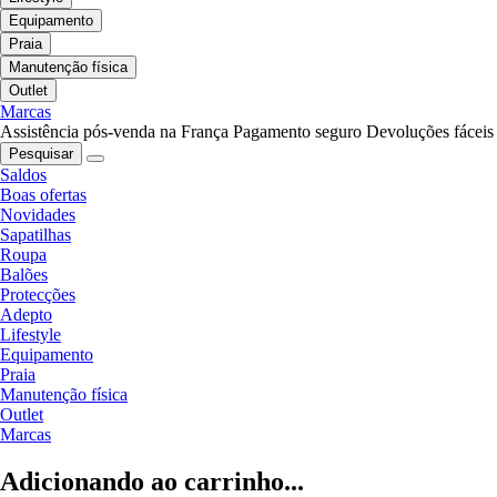
Equipamento
Praia
Manutenção física
Outlet
Marcas
Assistência pós-venda na França
Pagamento seguro
Devoluções fáceis
Pesquisar
Saldos
Boas ofertas
Novidades
Sapatilhas
Roupa
Balões
Protecções
Adepto
Lifestyle
Equipamento
Praia
Manutenção física
Outlet
Marcas
Adicionando ao carrinho...