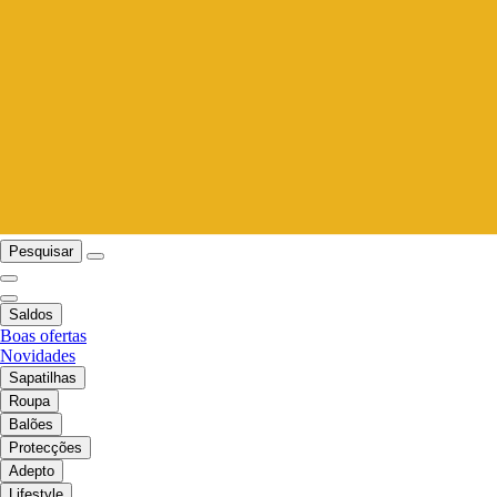
Pesquisar
Saldos
Boas ofertas
Novidades
Sapatilhas
Roupa
Balões
Protecções
Adepto
Lifestyle