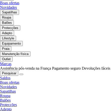
Boas ofertas
Novidades
Sapatilhas
Roupa
Balões
Protecções
Adepto
Lifestyle
Equipamento
Praia
Manutenção física
Outlet
Marcas
Assistência pós-venda na França
Pagamento seguro
Devoluções fáceis
Pesquisar
Saldos
Boas ofertas
Novidades
Sapatilhas
Roupa
Balões
Protecções
Adepto