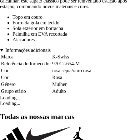
calcanhar, este sapato clássico pode ser reinventado estação após
estação, combinando novos materiais e cores.
Topo em couro
Forro da gola em tecido
Sola exterior em borracha
Palmilha em EVA recortada
Atacadores
Informações adicionais
Marca
K-Swiss
Referência do fornecedor
97012-654-M
Cor
rosa sépia/ouro rosa
Cor
Rosa
Género
Mulher
Grupo etário
Adulto
Loading...
Loading...
Todas as nossas marcas