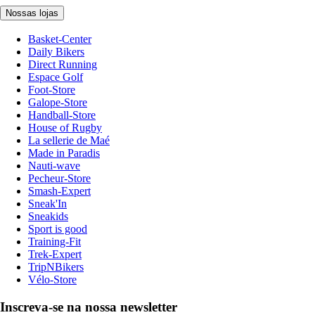
Nossas lojas
Basket-Center
Daily Bikers
Direct Running
Espace Golf
Foot-Store
Galope-Store
Handball-Store
House of Rugby
La sellerie de Maé
Made in Paradis
Nauti-wave
Pecheur-Store
Smash-Expert
Sneak'In
Sneakids
Sport is good
Training-Fit
Trek-Expert
TripNBikers
Vélo-Store
Inscreva-se na nossa newsletter