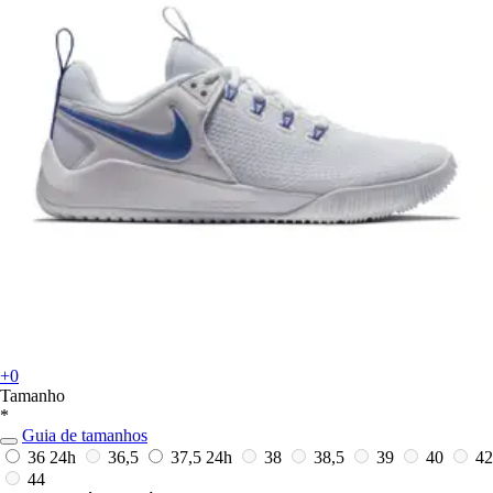
+0
Tamanho
*
Guia de tamanhos
36
24h
36,5
37,5
24h
38
38,5
39
40
42
44