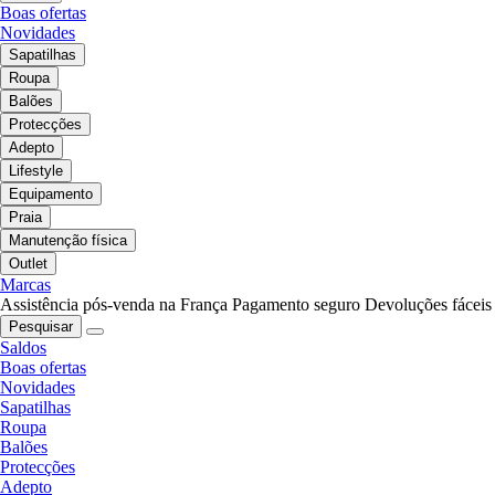
Boas ofertas
Novidades
Sapatilhas
Roupa
Balões
Protecções
Adepto
Lifestyle
Equipamento
Praia
Manutenção física
Outlet
Marcas
Assistência pós-venda na França
Pagamento seguro
Devoluções fáceis
Pesquisar
Saldos
Boas ofertas
Novidades
Sapatilhas
Roupa
Balões
Protecções
Adepto