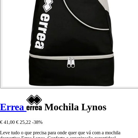
Errea
Mochila Lynos
€ 41,00
€ 25,22
-38%
Leve tudo o que precisa para onde quer que vá com a mochila