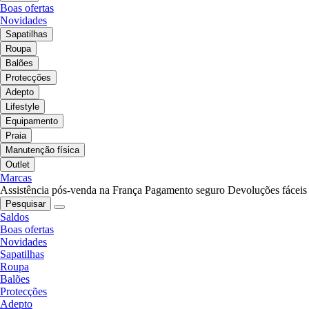
Boas ofertas
Novidades
Sapatilhas
Roupa
Balões
Protecções
Adepto
Lifestyle
Equipamento
Praia
Manutenção física
Outlet
Marcas
Assistência pós-venda na França
Pagamento seguro
Devoluções fáceis
Pesquisar
Saldos
Boas ofertas
Novidades
Sapatilhas
Roupa
Balões
Protecções
Adepto