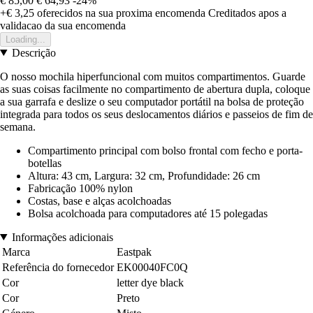
€ 85,00
€ 64,93
-24%
+€ 3,25
oferecidos na sua proxima encomenda
Creditados apos a
validacao da sua encomenda
Loading...
Descrição
O nosso mochila hiperfuncional com muitos compartimentos. Guarde
as suas coisas facilmente no compartimento de abertura dupla, coloque
a sua garrafa e deslize o seu computador portátil na bolsa de proteção
integrada para todos os seus deslocamentos diários e passeios de fim de
semana.
Compartimento principal com bolso frontal com fecho e porta-
botellas
Altura: 43 cm, Largura: 32 cm, Profundidade: 26 cm
Fabricação 100% nylon
Costas, base e alças acolchoadas
Bolsa acolchoada para computadores até 15 polegadas
Informações adicionais
Marca
Eastpak
Referência do fornecedor
EK00040FC0Q
Cor
letter dye black
Cor
Preto