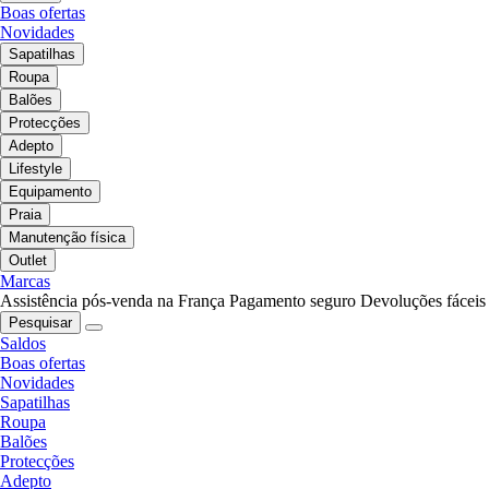
Boas ofertas
Novidades
Sapatilhas
Roupa
Balões
Protecções
Adepto
Lifestyle
Equipamento
Praia
Manutenção física
Outlet
Marcas
Assistência pós-venda na França
Pagamento seguro
Devoluções fáceis
Pesquisar
Saldos
Boas ofertas
Novidades
Sapatilhas
Roupa
Balões
Protecções
Adepto