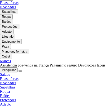
Boas ofertas
Novidades
Sapatilhas
Roupa
Balões
Protecções
Adepto
Lifestyle
Equipamento
Praia
Manutenção física
Outlet
Marcas
Assistência pós-venda na França
Pagamento seguro
Devoluções fáceis
Pesquisar
Saldos
Boas ofertas
Novidades
Sapatilhas
Roupa
Balões
Protecções
Adepto