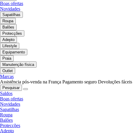
Boas ofertas
Novidades
Sapatilhas
Roupa
Balões
Protecções
Adepto
Lifestyle
Equipamento
Praia
Manutenção física
Outlet
Marcas
Assistência pós-venda na França
Pagamento seguro
Devoluções fáceis
Pesquisar
Saldos
Boas ofertas
Novidades
Sapatilhas
Roupa
Balões
Protecções
Adepto