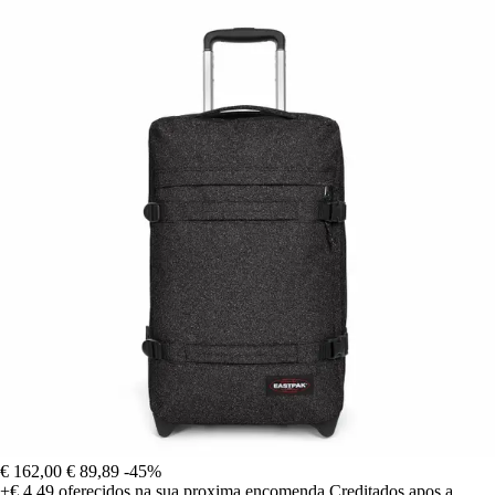
€ 162,00
€ 89,89
-45%
+€ 4,49
oferecidos na sua proxima encomenda
Creditados apos a