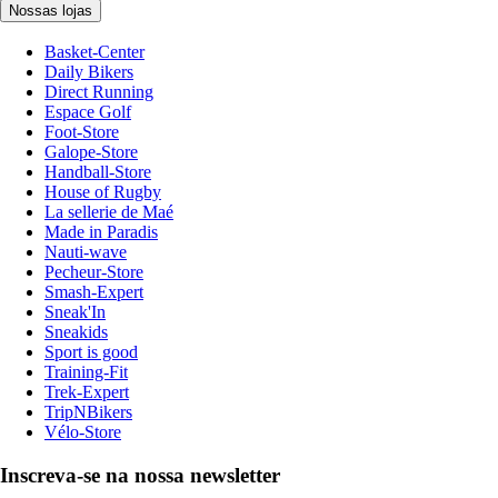
Nossas lojas
Basket-Center
Daily Bikers
Direct Running
Espace Golf
Foot-Store
Galope-Store
Handball-Store
House of Rugby
La sellerie de Maé
Made in Paradis
Nauti-wave
Pecheur-Store
Smash-Expert
Sneak'In
Sneakids
Sport is good
Training-Fit
Trek-Expert
TripNBikers
Vélo-Store
Inscreva-se na nossa newsletter