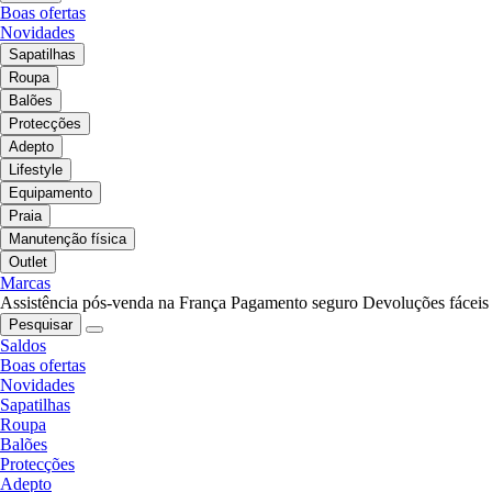
Boas ofertas
Novidades
Sapatilhas
Roupa
Balões
Protecções
Adepto
Lifestyle
Equipamento
Praia
Manutenção física
Outlet
Marcas
Assistência pós-venda na França
Pagamento seguro
Devoluções fáceis
Pesquisar
Saldos
Boas ofertas
Novidades
Sapatilhas
Roupa
Balões
Protecções
Adepto