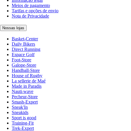
Informação legal
Meios de pagamento
Tarifas e opções de envio
Nota de Privacidade
Nossas lojas
Basket-Center
Daily Bikers
Direct Running
Espace Golf
Foot-Store
Galope-Store
Handball-Store
House of Rugby
La sellerie de Maé
Made in Paradis
Nauti-wave
Pecheur-Store
Smash-Expert
Sneak'In
Sneakids
Sport is good
Training-Fit
Trek-Expert