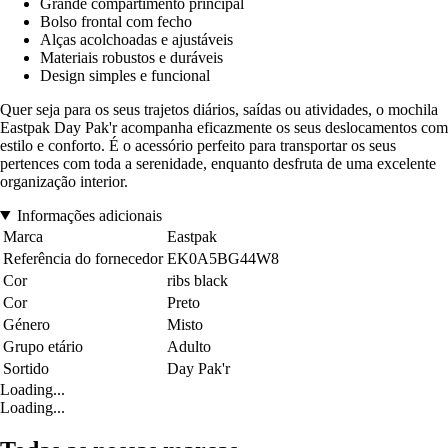
Grande compartimento principal
Bolso frontal com fecho
Alças acolchoadas e ajustáveis
Materiais robustos e duráveis
Design simples e funcional
Quer seja para os seus trajetos diários, saídas ou atividades, o mochila
Eastpak Day Pak'r acompanha eficazmente os seus deslocamentos com
estilo e conforto. É o acessório perfeito para transportar os seus
pertences com toda a serenidade, enquanto desfruta de uma excelente
organização interior.
Informações adicionais
Marca
Eastpak
Referência do fornecedor
EK0A5BG44W8
Cor
ribs black
Cor
Preto
Género
Misto
Grupo etário
Adulto
Sortido
Day Pak'r
Loading...
Loading...