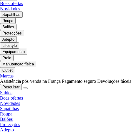
Boas ofertas
Novidades
Sapatilhas
Roupa
Balões
Protecções
Adepto
Lifestyle
Equipamento
Praia
Manutenção física
Outlet
Marcas
Assistência pós-venda na França
Pagamento seguro
Devoluções fáceis
Pesquisar
Saldos
Boas ofertas
Novidades
Sapatilhas
Roupa
Balões
Protecções
Adepto