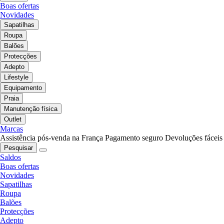
Boas ofertas
Novidades
Sapatilhas
Roupa
Balões
Protecções
Adepto
Lifestyle
Equipamento
Praia
Manutenção física
Outlet
Marcas
Assistência pós-venda na França
Pagamento seguro
Devoluções fáceis
Pesquisar
Saldos
Boas ofertas
Novidades
Sapatilhas
Roupa
Balões
Protecções
Adepto