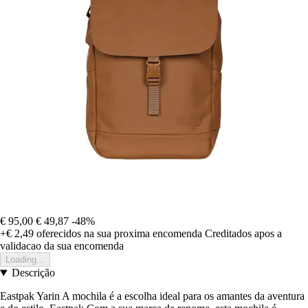
€ 95,00
€ 49,87
-48%
+€ 2,49
oferecidos na sua proxima encomenda
Creditados apos a
validacao da sua encomenda
Loading...
Descrição
Eastpak Yarin A mochila é a escolha ideal para os amantes da aventura