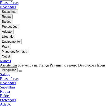
Boas ofertas
Novidades
Sapatilhas
Roupa
Balões
Protecções
Adepto
Lifestyle
Equipamento
Praia
Manutenção física
Outlet
Marcas
Assistência pós-venda na França
Pagamento seguro
Devoluções fáceis
Pesquisar
Saldos
Boas ofertas
Novidades
Sapatilhas
Roupa
Balões
Protecções
Adepto