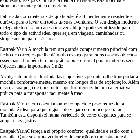
e do estilo. Eastpak Com a sua marca de renome, esta mochila é
simultaneamente prática e moderna.
Fabricada com materiais de qualidade, é suficientemente resistente e
durável para o levar em todas as suas aventuras. O seu design moderno
e elegante torna-a um acessório versátil que pode ser utilizado para
todo o tipo de actividades, quer seja em viagens, caminhadas ou
simplesmente para ir às aulas.
Eastpak Yarin A mochila tem um grande compartimento principal com
fecho de correr, o que lhe dá muito espaço para todos os seus objectos
essenciais. Também tem um prático bolso frontal para manter os seus
objectos mais importantes à mão.
As alças de ombro almofadadas e ajustáveis permitem-lhe transportar a
mochila confortavelmente, mesmo em longos dias de exploração. Além
disso, a sua pega de transporte superior oferece-lhe uma alternativa
prática para a transportar facilmente à mão.
Eastpak Yarin Com o seu tamanho compacto e peso reduzido, a
mochila é ideal para quem gosta de viajar com pouco peso. tous
Também está disponível numa variedade de cores elegantes para se
adaptar aos gostos.
Eastpak YarinOfereça a si próprio conforto, qualidade e estilo com a
mochila. Quer seja um aventureiro de coração ou um estudante à