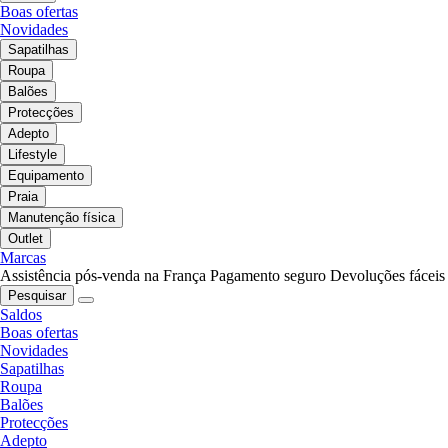
Boas ofertas
Novidades
Sapatilhas
Roupa
Balões
Protecções
Adepto
Lifestyle
Equipamento
Praia
Manutenção física
Outlet
Marcas
Assistência pós-venda na França
Pagamento seguro
Devoluções fáceis
Pesquisar
Saldos
Boas ofertas
Novidades
Sapatilhas
Roupa
Balões
Protecções
Adepto