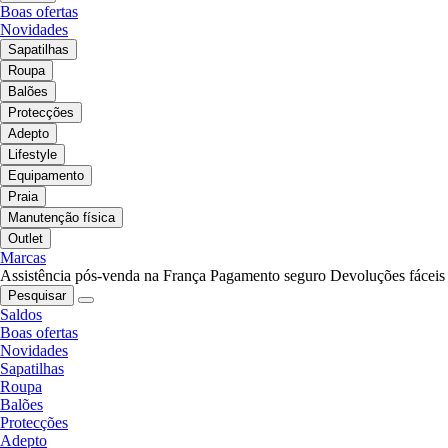
Boas ofertas
Novidades
Sapatilhas
Roupa
Balões
Protecções
Adepto
Lifestyle
Equipamento
Praia
Manutenção física
Outlet
Marcas
Assistência pós-venda na França
Pagamento seguro
Devoluções fáceis
Pesquisar
Saldos
Boas ofertas
Novidades
Sapatilhas
Roupa
Balões
Protecções
Adepto