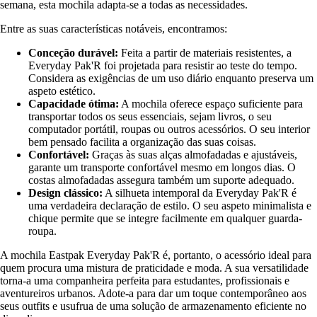
semana, esta mochila adapta-se a todas as necessidades.
Entre as suas características notáveis, encontramos:
Conceção durável:
Feita a partir de materiais resistentes, a
Everyday Pak'R foi projetada para resistir ao teste do tempo.
Considera as exigências de um uso diário enquanto preserva um
aspeto estético.
Capacidade ótima:
A mochila oferece espaço suficiente para
transportar todos os seus essenciais, sejam livros, o seu
computador portátil, roupas ou outros acessórios. O seu interior
bem pensado facilita a organização das suas coisas.
Confortável:
Graças às suas alças almofadadas e ajustáveis,
garante um transporte confortável mesmo em longos dias. O
costas almofadadas assegura também um suporte adequado.
Design clássico:
A silhueta intemporal da Everyday Pak'R é
uma verdadeira declaração de estilo. O seu aspeto minimalista e
chique permite que se integre facilmente em qualquer guarda-
roupa.
A mochila Eastpak Everyday Pak'R é, portanto, o acessório ideal para
quem procura uma mistura de praticidade e moda. A sua versatilidade
torna-a uma companheira perfeita para estudantes, profissionais e
aventureiros urbanos. Adote-a para dar um toque contemporâneo aos
seus outfits e usufrua de uma solução de armazenamento eficiente no