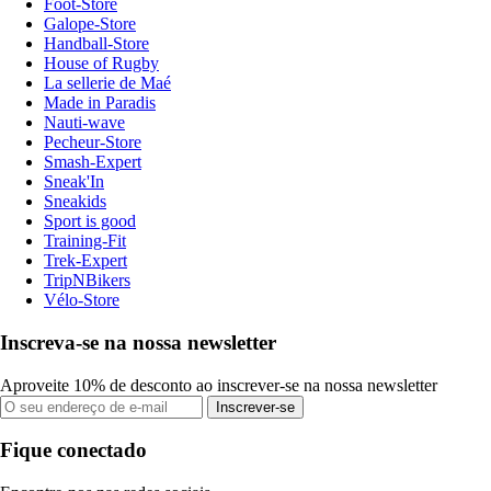
Foot-Store
Galope-Store
Handball-Store
House of Rugby
La sellerie de Maé
Made in Paradis
Nauti-wave
Pecheur-Store
Smash-Expert
Sneak'In
Sneakids
Sport is good
Training-Fit
Trek-Expert
TripNBikers
Vélo-Store
Inscreva-se na nossa newsletter
Aproveite 10% de desconto ao inscrever-se na nossa newsletter
Inscrever-se
Fique conectado