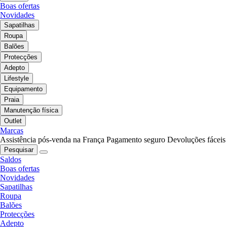
Boas ofertas
Novidades
Sapatilhas
Roupa
Balões
Protecções
Adepto
Lifestyle
Equipamento
Praia
Manutenção física
Outlet
Marcas
Assistência pós-venda na França
Pagamento seguro
Devoluções fáceis
Pesquisar
Saldos
Boas ofertas
Novidades
Sapatilhas
Roupa
Balões
Protecções
Adepto