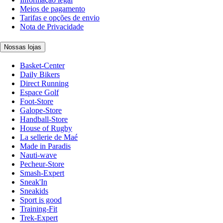
Meios de pagamento
Tarifas e opções de envio
Nota de Privacidade
Nossas lojas
Basket-Center
Daily Bikers
Direct Running
Espace Golf
Foot-Store
Galope-Store
Handball-Store
House of Rugby
La sellerie de Maé
Made in Paradis
Nauti-wave
Pecheur-Store
Smash-Expert
Sneak'In
Sneakids
Sport is good
Training-Fit
Trek-Expert