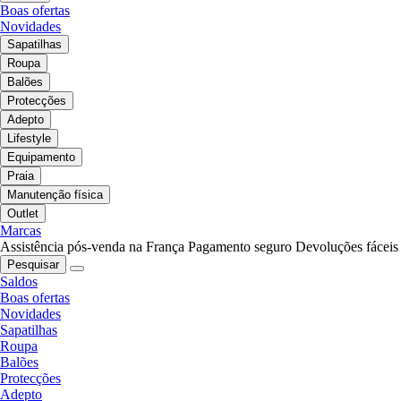
Boas ofertas
Novidades
Sapatilhas
Roupa
Balões
Protecções
Adepto
Lifestyle
Equipamento
Praia
Manutenção física
Outlet
Marcas
Assistência pós-venda na França
Pagamento seguro
Devoluções fáceis
Pesquisar
Saldos
Boas ofertas
Novidades
Sapatilhas
Roupa
Balões
Protecções
Adepto