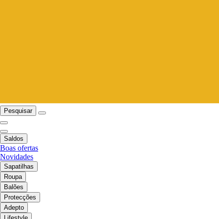
Pesquisar
Saldos
Boas ofertas
Novidades
Sapatilhas
Roupa
Balões
Protecções
Adepto
Lifestyle