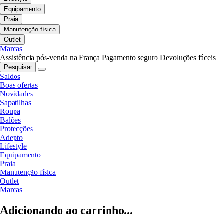
Equipamento
Praia
Manutenção física
Outlet
Marcas
Assistência pós-venda na França
Pagamento seguro
Devoluções fáceis
Pesquisar
Saldos
Boas ofertas
Novidades
Sapatilhas
Roupa
Balões
Protecções
Adepto
Lifestyle
Equipamento
Praia
Manutenção física
Outlet
Marcas
Adicionando ao carrinho...