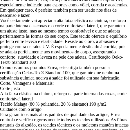
especialmente indicado para esportes como vôlei, corrida e academias.
Em qualquer caso, é perfeito também para ser usado nos dias de
descanso e lazer.
Você certamente vai apreciar a alta faixa elástica na cintura, o reforço
na parte interna das coxas e o corte confortável lateral, que garantem
um ajuste justo, mas ao mesmo tempo confortável e que se adapta
perfeitamente às formas do seu corpo. Este tecido oferece o equilíbrio
perfeito entre leveza e elasticidade. Resiste ao cloro, a abrasões e
protege contra os raios UV. É especialmente destinado à corrida, pois
se adapta perfeitamente aos movimentos do corpo, assegurando
conforto, suavidade e leveza na pele dos atletas. Certificação Oeko-
Tex® Standard 100
Como os outros produtos Errea, este artigo também possui a
certificação Oeko-Tex® Standard 100, que garante que nenhuma
substância química nociva à saúde foi utilizada em sua fabricação.
Corte, Vantagens e Materiais:
Corte justo
Alta faixa elástica na cintura, reforço na parte interna das coxas, corte
confortável lateral
Tecido Malaga (80 % poliamida, 20 % elastano) 190 g/m2
Cuidados com o artigo
Para garantir os mais altos padrões de qualidade dos artigos, Errea
controla e verifica rigorosamente todos os tecidos utilizados. As fibras
naturais do algodão, os tecidos técnicos e os moletons mantêm intactas