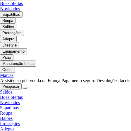
Boas ofertas
Novidades
Sapatilhas
Roupa
Balões
Protecções
Adepto
Lifestyle
Equipamento
Praia
Manutenção física
Outlet
Marcas
Assistência pós-venda na França
Pagamento seguro
Devoluções fáceis
Pesquisar
Saldos
Boas ofertas
Novidades
Sapatilhas
Roupa
Balões
Protecções
Adepto