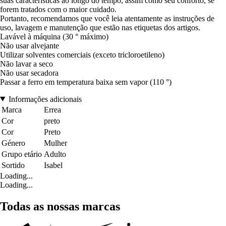
suas características ao longo do tempo, assim como seu conforto, se
forem tratados com o maior cuidado.
Portanto, recomendamos que você leia atentamente as instruções de
uso, lavagem e manutenção que estão nas etiquetas dos artigos.
Lavável à máquina (30 ° máximo)
Não usar alvejante
Utilizar solventes comerciais (exceto tricloroetileno)
Não lavar a seco
Não usar secadora
Passar a ferro em temperatura baixa sem vapor (110 °)
Informações adicionais
Marca
Errea
Cor
preto
Cor
Preto
Género
Mulher
Grupo etário
Adulto
Sortido
Isabel
Loading...
Loading...
Todas as nossas marcas