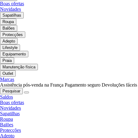
Boas ofertas
Novidades
Sapatilhas
Roupa
Balões
Protecções
Adepto
Lifestyle
Equipamento
Praia
Manutenção física
Outlet
Marcas
Assistência pós-venda na França
Pagamento seguro
Devoluções fáceis
Pesquisar
Saldos
Boas ofertas
Novidades
Sapatilhas
Roupa
Balões
Protecções
Adepto