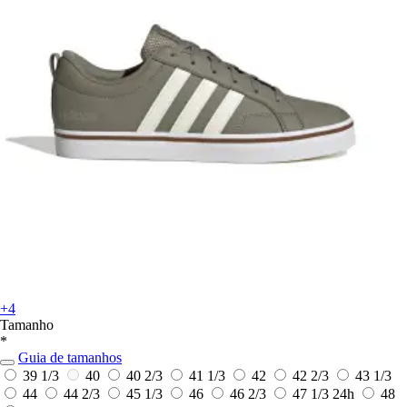
+4
Tamanho
*
Guia de tamanhos
39 1/3
40
40 2/3
41 1/3
42
42 2/3
43 1/3
44
44 2/3
45 1/3
46
46 2/3
47 1/3
24h
48