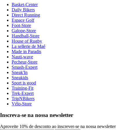
Basket-Center
Daily Bikers
Direct Running
Espace Golf
Foot-Store
Galope-Store
Handball-Store
House of Rugby
La sellerie de Maé
Made in Paradis
Nauti-wave
Pecheur-Store
Smash-Expert
Sneak'In
Sneakids
Sport is good
Training-Fit
Trek-Expert
TripNBikers
Vélo-Store
Inscreva-se na nossa newsletter
Aproveite 10% de desconto ao inscrever-se na nossa newsletter