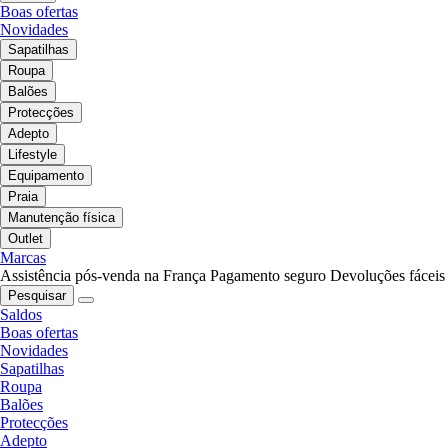
Boas ofertas
Novidades
Sapatilhas
Roupa
Balões
Protecções
Adepto
Lifestyle
Equipamento
Praia
Manutenção física
Outlet
Marcas
Assistência pós-venda na França
Pagamento seguro
Devoluções fáceis
Pesquisar
Saldos
Boas ofertas
Novidades
Sapatilhas
Roupa
Balões
Protecções
Adepto