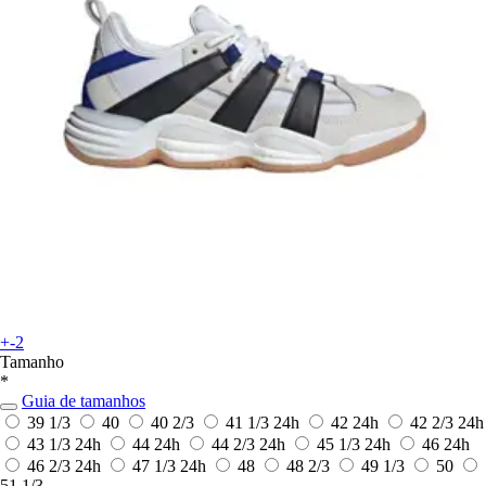
+-2
Tamanho
*
Guia de tamanhos
39 1/3
40
40 2/3
41 1/3
24h
42
24h
42 2/3
24h
43 1/3
24h
44
24h
44 2/3
24h
45 1/3
24h
46
24h
46 2/3
24h
47 1/3
24h
48
48 2/3
49 1/3
50
51 1/3