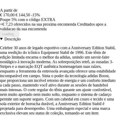
A partir de
€ 170,00
€ 144,50
-15%
Poupe 5%
com o código
EXTRA
+€ 7,23
oferecidos na sua proxima encomenda
Creditados apos a
validacao da sua encomenda
Loading...
Descrição
Celebre 30 anos de legado esportivo com a Anniversary Edition Stabil,
uma reedição do icônico Equipment Stabil de 1996. Este tênis de
edição limitada encarna o melhor da adidas, unindo um savoir-faire
nostálgico à inovação moderna. As sobreposições retrô, as ousadas 3-
Stripes e a marcação EQT autêntica homenageiam suas raízes,
enquanto a ferramenta da entressola avançada oferece uma estabilidade
incomparável em campo. Sinta o poder da tecnologia adidas Boost,
que proporciona um incrível retorno de energia e um conforto imediato
a cada passo, mantendo você ativo durante as sessões de handebol
mais intensas. O corte regular do tênis garante um ajuste confortável,
nem muito apertado nem muito solto, enquanto o sistema de cadarço
permite um suporte seguro. Com um cabedal em couro e tecido e uma
sola exterior de borracha durável, a Anniversary Edition Stabil é
projetada para desempenho. Uma embalagem especial e uma marca
exclusiva elevam seu status de coleção, tornando-se um item