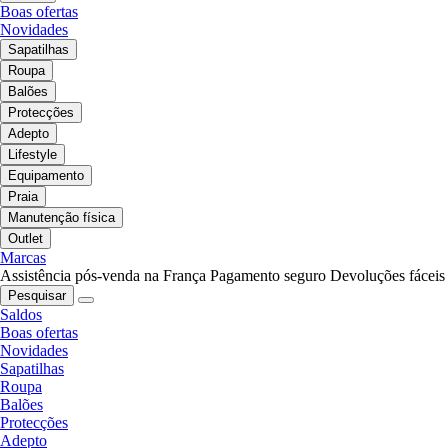
Boas ofertas
Novidades
Sapatilhas
Roupa
Balões
Protecções
Adepto
Lifestyle
Equipamento
Praia
Manutenção física
Outlet
Marcas
Assistência pós-venda na França
Pagamento seguro
Devoluções fáceis
Pesquisar
Saldos
Boas ofertas
Novidades
Sapatilhas
Roupa
Balões
Protecções
Adepto