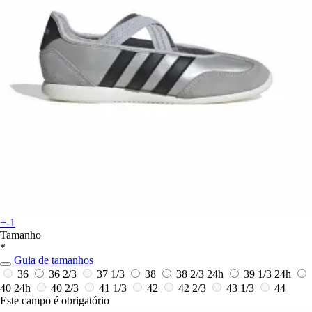
+-1
Tamanho
*
Guia de tamanhos
36
36 2/3
37 1/3
38
38 2/3
24h
39 1/3
24h
40
24h
40 2/3
41 1/3
42
42 2/3
43 1/3
44
Este campo é obrigatório