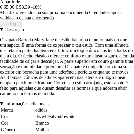
A partir de
€ 65,00
€ 53,39
-18%
+€ 2,67
oferecidos na sua proxima encomenda
Creditados apos a
validacao da sua encomenda
Loading...
Descrição
O sapato Barreda Mary Jane de estilo bailarina é muito mais do que
um sapato. É uma forma de expressar o teu estilo. Com uma silhueta
discreta e a parte dianteira em T, traz um toque único aos teus looks do
dia a dia. O fecho elástico oferece conforto e um ajuste seguro, além da
facilidade de calçar e descalçar. A parte superior em couro garante uma
sensação e durabilidade premium. O sapato é equipado com uma sola
exterior em borracha para uma aderência perfeita enquanto te moves.
As 3 faixas icónicas de adidas aparecem nas laterais e o logo linear
ocupa o patch no calcanhar. Com o seu estilo arrojado, este sapato é
feito para aquelas que ousam desafiar as normas e que adoram abrir
caminho em termos de moda.
Informações adicionais
Marca
adidas
Cor
ftwwht/silvmt/owhite
Cor
Branco
Género
Mulher