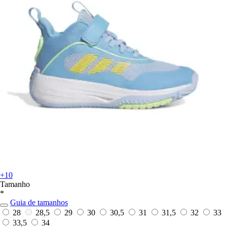
+10
Tamanho
*
Guia de tamanhos
28
28,5
29
30
30,5
31
31,5
32
33
33,5
34