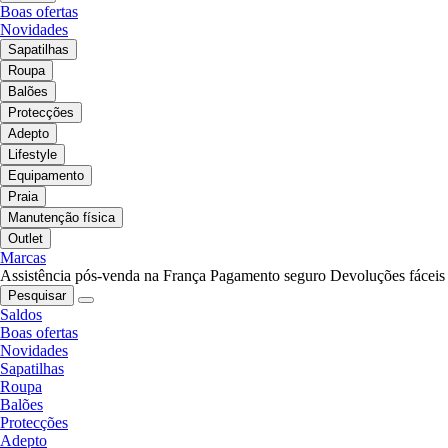
Boas ofertas
Novidades
Sapatilhas
Roupa
Balões
Protecções
Adepto
Lifestyle
Equipamento
Praia
Manutenção física
Outlet
Marcas
Assistência pós-venda na França
Pagamento seguro
Devoluções fáceis
Pesquisar
Saldos
Boas ofertas
Novidades
Sapatilhas
Roupa
Balões
Protecções
Adepto