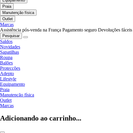
Equipamento
Praia
Manutenção física
Outlet
Marcas
Assistência pós-venda na França
Pagamento seguro
Devoluções fáceis
Pesquisar
Saldos
Novidades
Sapatilhas
Roupa
Balões
Protecções
Adepto
Lifestyle
Equipamento
Praia
Manutenção física
Outlet
Marcas
Adicionando ao carrinho...