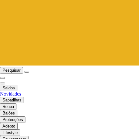
Pesquisar
Saldos
Novidades
Sapatilhas
Roupa
Balões
Protecções
Adepto
Lifestyle