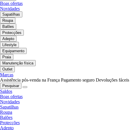
Boas ofertas
Novidades
Sapatilhas
Roupa
Balões
Protecções
Adepto
Lifestyle
Equipamento
Praia
Manutenção física
Outlet
Marcas
Assistência pós-venda na França
Pagamento seguro
Devoluções fáceis
Pesquisar
Saldos
Boas ofertas
Novidades
Sapatilhas
Roupa
Balões
Protecções
Adepto