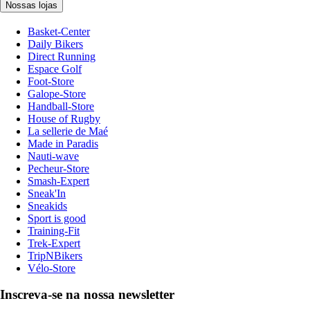
Nossas lojas
Basket-Center
Daily Bikers
Direct Running
Espace Golf
Foot-Store
Galope-Store
Handball-Store
House of Rugby
La sellerie de Maé
Made in Paradis
Nauti-wave
Pecheur-Store
Smash-Expert
Sneak'In
Sneakids
Sport is good
Training-Fit
Trek-Expert
TripNBikers
Vélo-Store
Inscreva-se na nossa newsletter